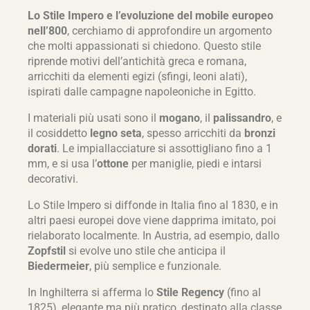
Lo Stile Impero e l’evoluzione del mobile europeo
nell’800
, cerchiamo di approfondire un argomento
che molti appassionati si chiedono. Questo stile
riprende motivi dell’antichità greca e romana,
arricchiti da elementi egizi (sfingi, leoni alati),
ispirati dalle campagne napoleoniche in Egitto.
I materiali più usati sono il
mogano
, il
palissandro
, e
il cosiddetto
legno seta
, spesso arricchiti da
bronzi
dorati
. Le impiallacciature si assottigliano fino a 1
mm, e si usa l’
ottone
per maniglie, piedi e intarsi
decorativi.
Lo Stile Impero si diffonde in Italia fino al 1830, e in
altri paesi europei dove viene dapprima imitato, poi
rielaborato localmente. In Austria, ad esempio, dallo
Zopfstil
si evolve uno stile che anticipa il
Biedermeier
, più semplice e funzionale.
In Inghilterra si afferma lo
Stile Regency
(fino al
1825), elegante ma più pratico, destinato alla classe