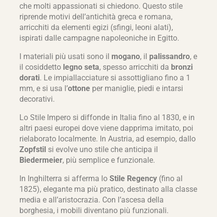
che molti appassionati si chiedono. Questo stile
riprende motivi dell’antichità greca e romana,
arricchiti da elementi egizi (sfingi, leoni alati),
ispirati dalle campagne napoleoniche in Egitto.
I materiali più usati sono il
mogano
, il
palissandro
, e
il cosiddetto
legno seta
, spesso arricchiti da
bronzi
dorati
. Le impiallacciature si assottigliano fino a 1
mm, e si usa l’
ottone
per maniglie, piedi e intarsi
decorativi.
Lo Stile Impero si diffonde in Italia fino al 1830, e in
altri paesi europei dove viene dapprima imitato, poi
rielaborato localmente. In Austria, ad esempio, dallo
Zopfstil
si evolve uno stile che anticipa il
Biedermeier
, più semplice e funzionale.
In Inghilterra si afferma lo
Stile Regency
(fino al
1825), elegante ma più pratico, destinato alla classe
media e all’aristocrazia. Con l’ascesa della
borghesia, i mobili diventano più funzionali.