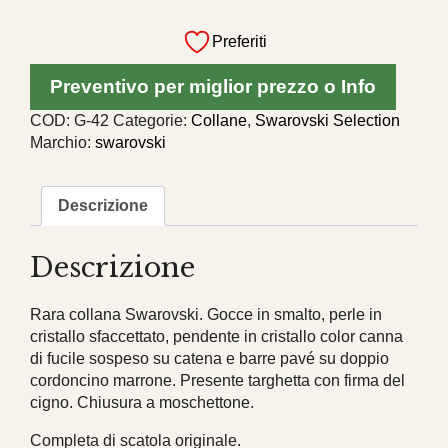
Rara
collana
Preferiti
Swarovski,
gocce
Preventivo per miglior prezzo o Info
in
smalto
COD:
G-42
Categorie:
Collane
,
Swarovski Selection
e
Marchio:
swarovski
perle
in
cristallo
Descrizione
quantità
Descrizione
Rara collana Swarovski. Gocce in smalto, perle in
cristallo sfaccettato, pendente in cristallo color canna
di fucile sospeso su catena e barre pavé su doppio
cordoncino marrone. Presente targhetta con firma del
cigno. Chiusura a moschettone.
Completa di scatola originale.