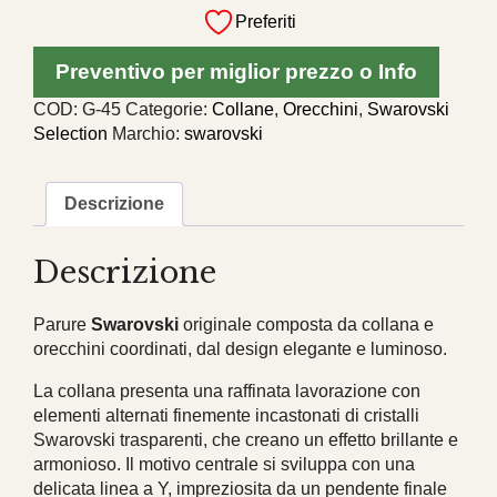
Swarovski
Preferiti
originale
collana
Preventivo per miglior prezzo o Info
e
orecchini
COD:
G-45
Categorie:
Collane
,
Orecchini
,
Swarovski
coordinati
Selection
Marchio:
swarovski
quantità
Descrizione
Descrizione
Parure
Swarovski
originale composta da collana e
orecchini coordinati, dal design elegante e luminoso.
La collana presenta una raffinata lavorazione con
elementi alternati finemente incastonati di cristalli
Swarovski trasparenti, che creano un effetto brillante e
armonioso. Il motivo centrale si sviluppa con una
delicata linea a Y, impreziosita da un pendente finale