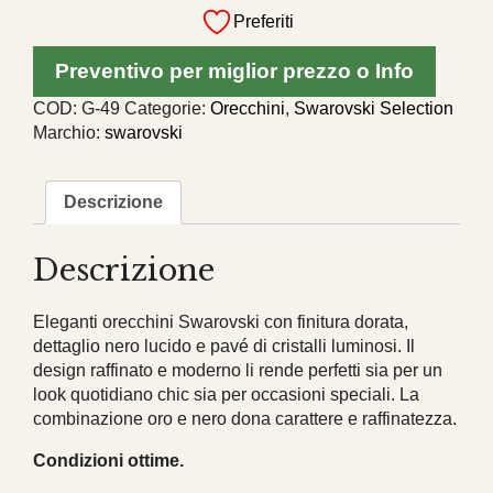
vintage
Preferiti
originali
Swarovski
Preventivo per miglior prezzo o Info
oro
e
COD:
G-49
Categorie:
Orecchini
,
Swarovski Selection
nero
Marchio:
swarovski
con
cristalli
quantità
Descrizione
Descrizione
Eleganti orecchini Swarovski con finitura dorata,
dettaglio nero lucido e pavé di cristalli luminosi. Il
design raffinato e moderno li rende perfetti sia per un
look quotidiano chic sia per occasioni speciali. La
combinazione oro e nero dona carattere e raffinatezza.
Condizioni ottime.