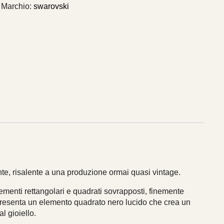
quantità
Marchio:
swarovski
te, risalente a una produzione ormai quasi vintage.
menti rettangolari e quadrati sovrapposti, finemente
e presenta un elemento quadrato nero lucido che crea un
l gioiello.