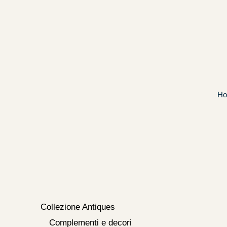
Vai
al
contenuto
H
Collezione Antiques
Complementi e decori