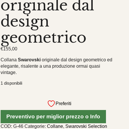
originale dal
design
geometrico
€
155,00
Collana
Swarovski
originale dal design geometrico ed
elegante, risalente a una produzione ormai quasi
vintage.
1 disponibili
Collana
Swarovski
Preferiti
originale
dal
Preventivo per miglior prezzo o Info
design
geometrico
COD:
G-46
Categorie:
Collane
,
Swarovski Selection