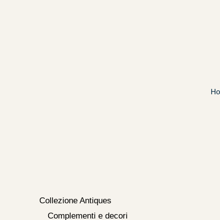
Vai
al
contenuto
H
Collezione Antiques
Complementi e decori