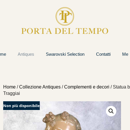
ome
Antiques
Swarovski Selection
Contatti
Me
Home
/
Collezione Antiques
/
Complementi e decori
/ Statua 
Traggiai
Non più disponibile