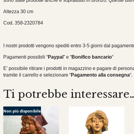
sono state prodotte anche e soprattutto in bronzo. Queste ulti
Altezza 30 cm
Cod. 358-2320784
I nostri prodotti vengono spediti entro 3-5 giorni dal pagamento
Pagamenti possibili “
Paypal
” e “
Bonifico bancario
“
E’ possibile ritirare i prodotti in magazzino e pagare di persona
tramite il carrello e selezionare “
Pagamento alla consegna
“.
Ti potrebbe interessare
Non più disponibile