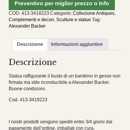
Preventivo per miglior prezzo o Info
gesso
possibile
COD:
413-3418223
Categorie:
Collezione Antiques
,
Alexander
Complementi e decori
,
Sculture e statue
Tag:
Backer
Alexander Backer
quantità
Descrizione
Informazioni aggiuntive
Descrizione
Statua raffigurante il busto di un bambino in gesso non
firmata ma stile riconducibile a Alexander Backer.
Buone condizioni.
Cod. 413-3418223
I nostri prodotti vengono spediti entro 3/4 giorni dal
pagamento dell’ordine, imballati con cura.