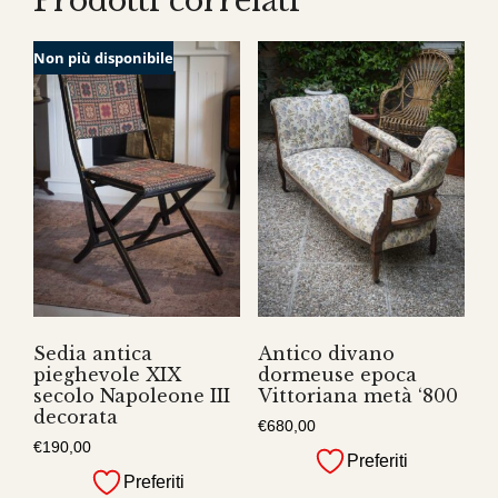
Prodotti correlati
Non più disponibile
Sedia antica
Antico divano
pieghevole XIX
dormeuse epoca
secolo Napoleone III
Vittoriana metà ‘800
decorata
€
680,00
€
190,00
Preferiti
Preferiti