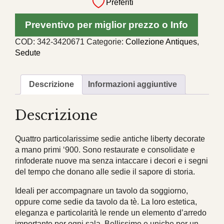
Preferiti
4
sedie
Preventivo per miglior prezzo o Info
antiche
liberty
COD:
342-3420671
Categorie:
Collezione Antiques
,
verniciate
Sedute
e
decorate
quantità
Descrizione
Informazioni aggiuntive
Descrizione
Quattro particolarissime sedie antiche liberty decorate
a mano primi ‘900. Sono restaurate e consolidate e
rinfoderate nuove ma senza intaccare i decori e i segni
del tempo che donano alle sedie il sapore di storia.
Ideali per accompagnare un tavolo da soggiorno,
oppure come sedie da tavolo da tè. La loro estetica,
eleganza e particolarità le rende un elemento d’arredo
importante per ogni sala. Bellissime e uniche per un