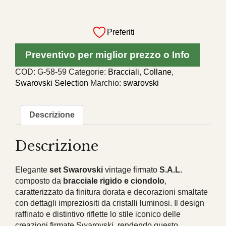
Set
bracciale
Preferiti
rigido
e
Preventivo per miglior prezzo o Info
ciondolo
Swarovski
COD:
G-58-59
Categorie:
Bracciali
,
Collane
,
vintage
Swarovski Selection
Marchio:
swarovski
S.A.L.
quantità
Descrizione
Descrizione
Elegante
set Swarovski
vintage firmato
S.A.L.
composto da
bracciale rigido e ciondolo
,
caratterizzato da finitura dorata e decorazioni smaltate
con dettagli impreziositi da cristalli luminosi. Il design
raffinato e distintivo riflette lo stile iconico delle
creazioni firmate
Swarovski
, rendendo questo