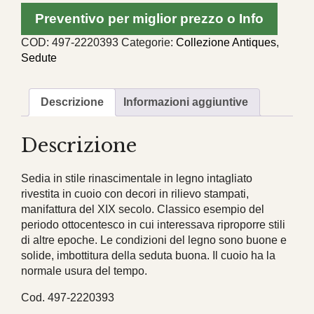
legno
Preventivo per miglior prezzo o Info
e
cuoio
COD:
497-2220393
Categorie:
Collezione Antiques
,
XIX
Sedute
secolo
quantità
Descrizione
Informazioni aggiuntive
Descrizione
Sedia in stile rinascimentale in legno intagliato
rivestita in cuoio con decori in rilievo stampati,
manifattura del XIX secolo. Classico esempio del
periodo ottocentesco in cui interessava riproporre stili
di altre epoche. Le condizioni del legno sono buone e
solide, imbottitura della seduta buona. Il cuoio ha la
normale usura del tempo.
Cod. 497-2220393