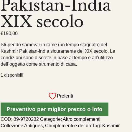
Pakistan-India
XIX secolo
€
190,00
Stupendo samovar in rame (un tempo stagnato) del
Kashmir Pakistan-India sicuramente del XIX secolo. Le
condizioni sono discrete in base al tempo e all’utilizzo
dell’oggetto come strumento di casa.
1 disponibili
Samovar
rame
Preferiti
kashmiri
Pakistan-
Preventivo per miglior prezzo o Info
India
XIX
COD:
39-9720232
Categorie:
Altro complementi
,
secolo
Collezione Antiques
,
Complementi e decori
Tag:
Kashmir
quantità