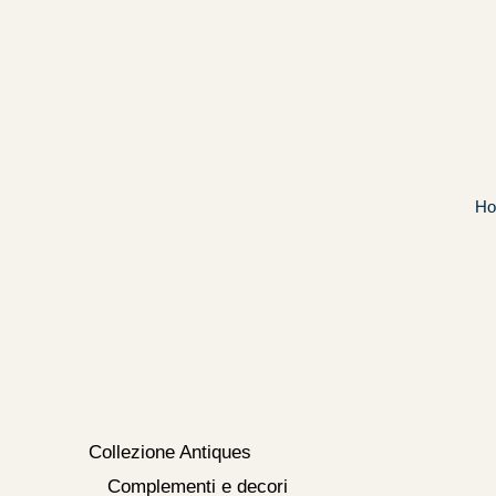
Vai
al
contenuto
H
Collezione Antiques
Complementi e decori