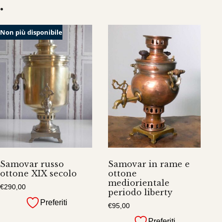
…
Non più disponibile
Samovar russo
Samovar in rame e
ottone XIX secolo
ottone
mediorientale
€
290,00
periodo liberty
Preferiti
€
95,00
Preferiti