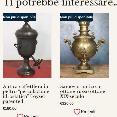
Ti potrebbe interessare
Non più disponibile
Non più disponibile
Antica caffettiera in
Samovar antico in
peltro “percolazione
ottone russo ottone
idrostatica” Loysel
XIX secolo
patented
€
320,00
€
180,00
Preferiti
Preferiti