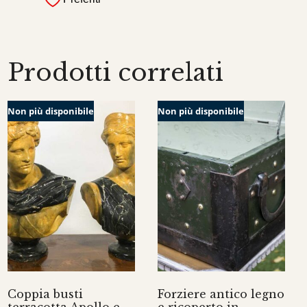
Prodotti correlati
Non più disponibile
Non più disponibile
Coppia busti
Forziere antico legno
terracotta Apollo e
e ricoperto in