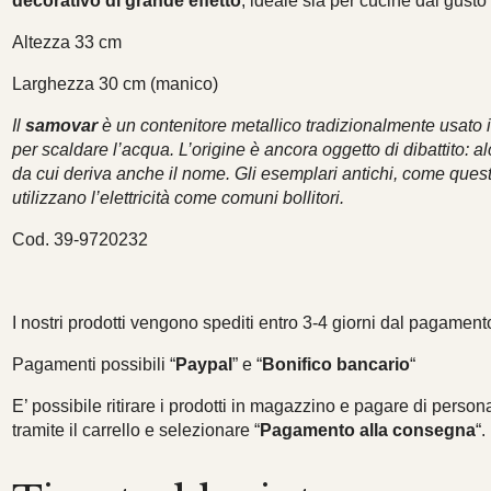
decorativo di grande effetto
, ideale sia per cucine dal gusto
Altezza 33 cm
Larghezza 30 cm (manico)
Il
samovar
è un contenitore metallico tradizionalmente usato 
per scaldare l’acqua. L’origine è ancora oggetto di dibattito: alc
da cui deriva anche il nome. Gli esemplari antichi, come ques
utilizzano l’elettricità come comuni bollitori.
Cod. 39-9720232
I nostri prodotti vengono spediti entro 3-4 giorni dal pagamento
Pagamenti possibili “
Paypal
” e “
Bonifico bancario
“
E’ possibile ritirare i prodotti in magazzino e pagare di persona
tramite il carrello e selezionare “
Pagamento alla consegna
“.