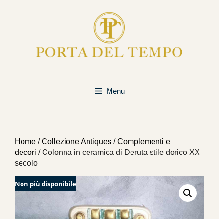
Vai
al
contenuto
Menu
Home
/
Collezione Antiques
/
Complementi e
decori
/ Colonna in ceramica di Deruta stile dorico XX
secolo
Non più disponibile