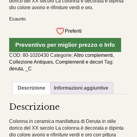
dorico del XX secolo La colonna è decorata e dipinta
dio colore avorio e rifiniture verdi e oro.
Esaurito
Preferiti
Preventivo per miglior prezzo o Info
COD:
80-1020430
Categorie:
Altro complementi
,
Collezione Antiques
,
Complementi e decori
Tag:
deruta
,
_C
Descrizione
Informazioni aggiuntive
Descrizione
Colonna in ceramica manifattura di Deruta in stile
dorico del XX secolo La colonna è decorata e dipinta
dio colore avorio e rifiniture verdi e oro con pittura