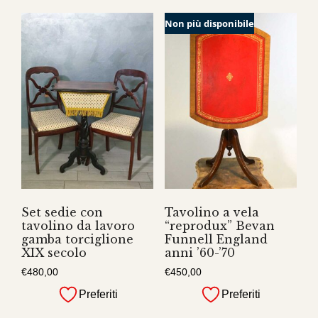
Non più disponibile
Set sedie con
Tavolino a vela
tavolino da lavoro
“reprodux” Bevan
gamba torciglione
Funnell England
XIX secolo
anni ’60-’70
€
480,00
€
450,00
Preferiti
Preferiti