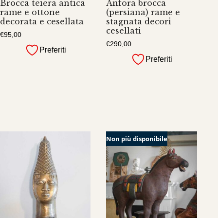
Brocca teiera antica
Anfora brocca
rame e ottone
(persiana) rame e
decorata e cesellata
stagnata decori
cesellati
€
95,00
€
290,00
Preferiti
Preferiti
Non più disponibile