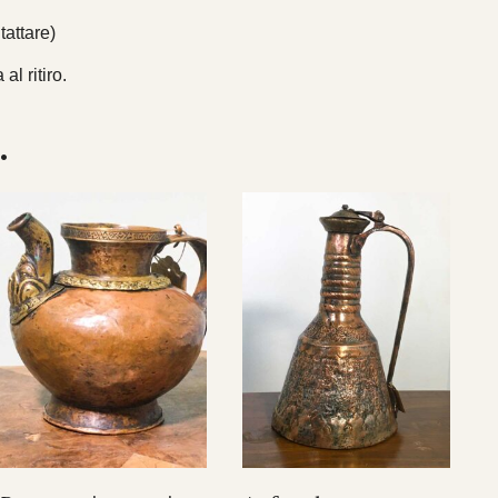
ntattare)
al ritiro.
…