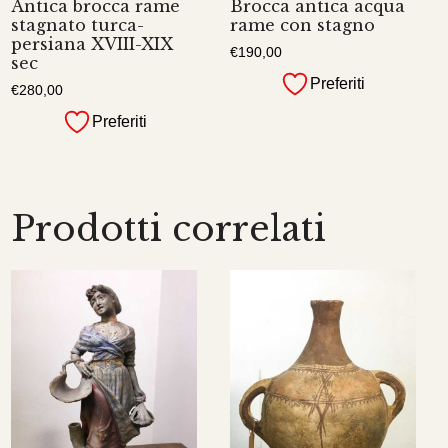
Antica brocca rame
Brocca antica acqua
stagnato turca-
rame con stagno
persiana XVIII-XIX
€
190,00
sec
Preferiti
€
280,00
Preferiti
Prodotti correlati