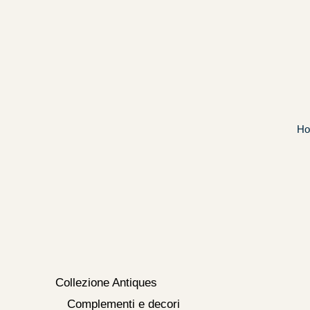
Vai
al
contenuto
H
Collezione Antiques
Complementi e decori