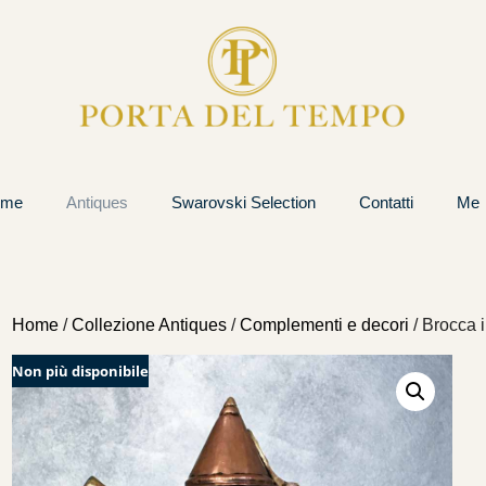
ome
Antiques
Swarovski Selection
Contatti
Me
Home
/
Collezione Antiques
/
Complementi e decori
/ Brocca 
Non più disponibile