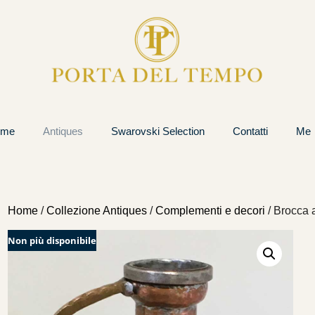
ome
Antiques
Swarovski Selection
Contatti
Me
Home
/
Collezione Antiques
/
Complementi e decori
/ Brocca 
Non più disponibile