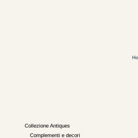
Vai
al
contenuto
H
Collezione Antiques
Complementi e decori