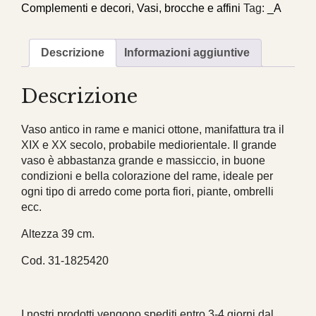
medio
Complementi e decori
,
Vasi, brocche e affini
Tag:
_A
oriente
quantità
Descrizione
Informazioni aggiuntive
Descrizione
Vaso antico in rame e manici ottone, manifattura tra il
XIX e XX secolo, probabile mediorientale. Il grande
vaso è abbastanza grande e massiccio, in buone
condizioni e bella colorazione del rame, ideale per
ogni tipo di arredo come porta fiori, piante, ombrelli
ecc.
Altezza 39 cm.
Cod. 31-1825420
I nostri prodotti vengono spediti entro 3-4 giorni dal