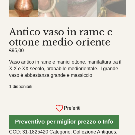
Antico vaso in rame e
ottone medio oriente
€
95,00
Vaso antico in rame e manici ottone, manifattura tra il
XIX e XX secolo, probabile mediorientale. Il grande
vaso è abbastanza grande e massiccio
1 disponibili
Antico
vaso
Preferiti
in
rame
Preventivo per miglior prezzo o Info
e
ottone
COD:
31-1825420
Categorie:
Collezione Antiques
,