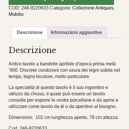
XX
COD:
246-9220633
Categorie:
Collezione Antiques
,
secolo
Mobilio
quantità
Descrizione
Informazioni aggiuntive
Descrizione
Antico tavolo a bandelle apribile d’epoca prima metà
‘900. Discrete condizioni con usura dei legni subita nel
tempo, legno bicolore, molto particolare.
La specialità di questo tavolo è il suo ingombro e
utilizzo da chiuso, il quale può essere un tavolo
consolle per esporre le vostre porcellane e da aprire e
utilizzare come tavolo da tè o da aperitivo al bisogno.
Dimensioni: 102 cm lunghezza aperto, 78 cm altezza.
Cod. 246-9220633